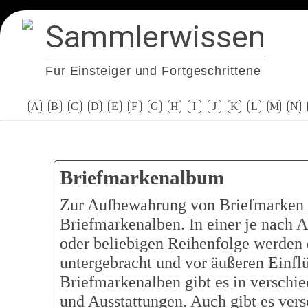
Sammlerwissen
Für Einsteiger und Fortgeschrittene
A
B
C
D
E
F
G
H
I
J
K
L
M
N
Briefmarkenalbum
Zur Aufbewahrung von Briefmarken 
Briefmarkenalben. In einer je nach 
oder beliebigen Reihenfolge werden 
untergebracht und vor äußeren Einflü
Briefmarkenalben gibt es in verschi
und Ausstattungen. Auch gibt es ver