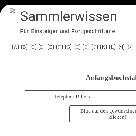
Sammlerwissen
Für Einsteiger und Fortgeschrittene
A
B
C
D
E
F
G
H
I
J
K
L
M
N
Anfangsbuchsta
Telephon-Billets
Bitte auf den gewünschte
klicken!