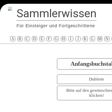
Sammlerwissen
Für Einsteiger und Fortgeschrittene
A
B
C
D
E
F
G
H
I
J
K
L
M
N
Anfangsbuchsta
Dublette
Bitte auf den gewünschte
klicken!