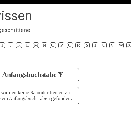
issen
geschrittene
I
J
K
L
M
N
O
P
Q
R
S
T
U
V
W
X
Anfangsbuchstabe Y
 wurden keine Sammlerthemen zu
esem Anfangsbuchstaben gefunden.