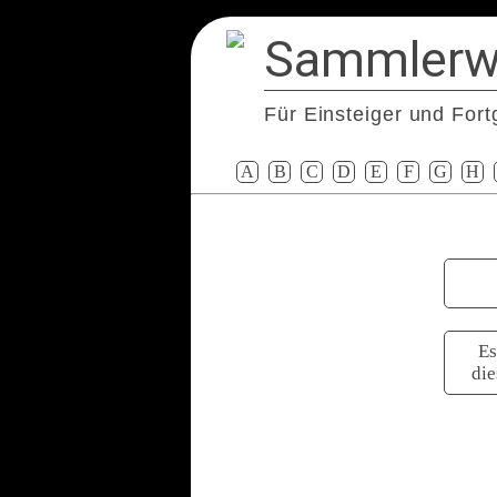
Sammlerw
Für Einsteiger und Fort
A
B
C
D
E
F
G
H
Es
di