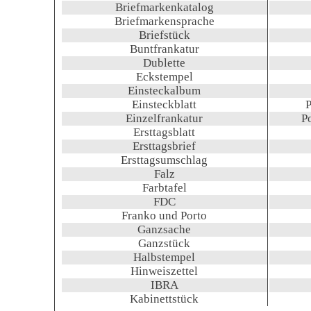
Briefmarkenkatalog
Briefmarkensprache
Briefstück
Buntfrankatur
Dublette
Eckstempel
Einsteckalbum
Einsteckblatt
Einzelfrankatur
P
Ersttagsblatt
Ersttagsbrief
Ersttagsumschlag
Falz
Farbtafel
FDC
Franko und Porto
Ganzsache
Ganzstück
Halbstempel
Hinweiszettel
IBRA
Kabinettstück