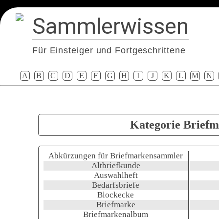
Sammlerwissen
Für Einsteiger und Fortgeschrittene
A
B
C
D
E
F
G
H
I
J
K
L
M
N
Kategorie Brief
Abkürzungen für Briefmarkensammler
Altbriefkunde
Auswahlheft
Bedarfsbriefe
Blockecke
Briefmarke
Briefmarkenalbum