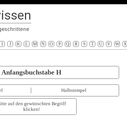
issen
geschrittene
I
J
K
L
M
N
O
P
Q
R
S
T
U
V
W
X
Anfangsbuchstabe H
el
Halbstempel
itte auf den gewünschten Begriff
klicken!