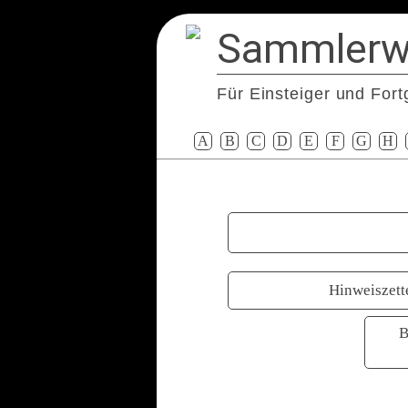
Sammlerw
Für Einsteiger und Fort
A
B
C
D
E
F
G
H
Hinweiszett
B