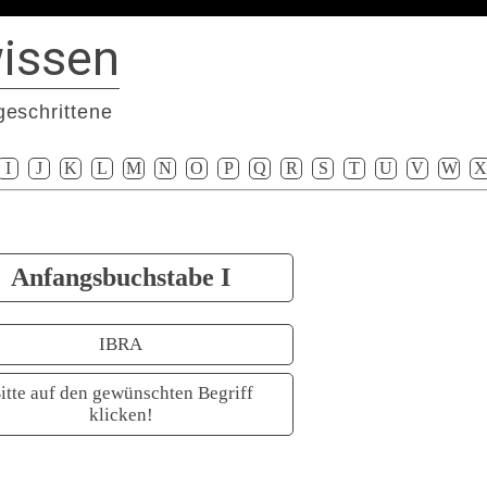
issen
geschrittene
I
J
K
L
M
N
O
P
Q
R
S
T
U
V
W
X
Anfangsbuchstabe I
IBRA
itte auf den gewünschten Begriff
klicken!