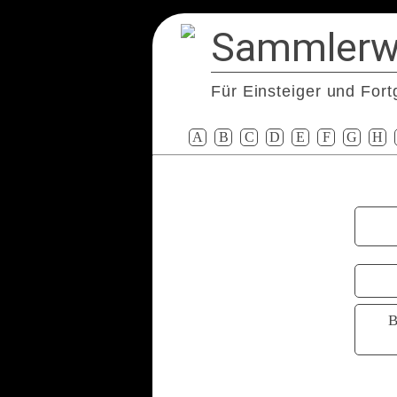
Sammlerw
Für Einsteiger und Fort
A
B
C
D
E
F
G
H
B