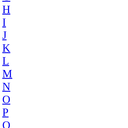
H
I
J
K
L
M
N
O
P
Q