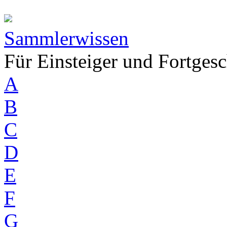
Sammlerwissen
Für Einsteiger und Fortgesc
A
B
C
D
E
F
G