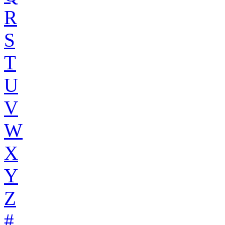
R
S
T
U
V
W
X
Y
Z
#